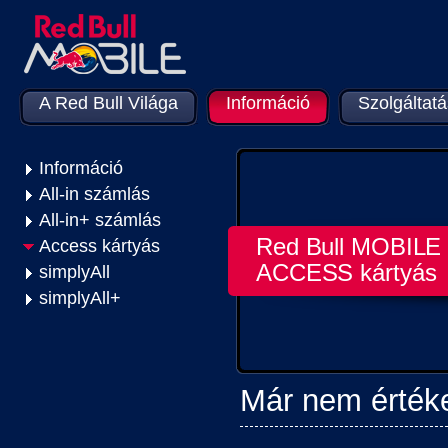
A Red Bull Világa
Információ
Szolgáltat
Információ
All-in számlás
All-in+ számlás
Red Bull MOBILE
Access kártyás
ACCESS kártyás
simplyAll
simplyAll+
Már nem értéke