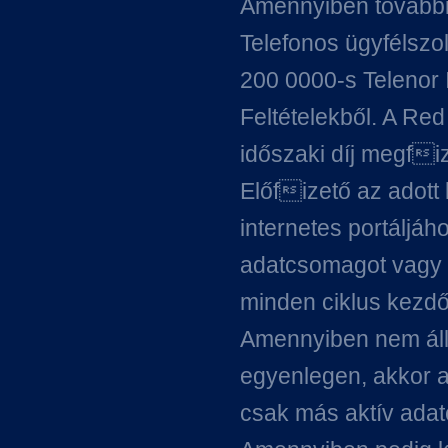
Amennyiben további
Telefonos ügyfélsz
200 0000-s Telenor I
Feltételekből. A Re
időszaki díj megfiz
Előfizető az adott
internetes portáljáh
adatcsomagot vagy a
minden ciklus kezdő
Amennyiben nem áll
egyenlegen, akkor a
csak más aktív adat