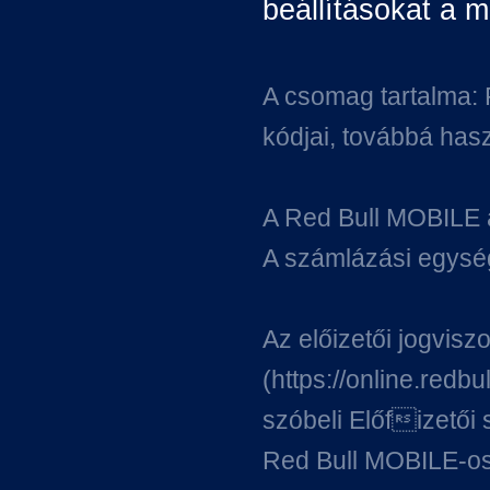
beállításokat a m
A csomag tartalma: 
kódjai, továbbá hasz
A Red Bull MOBILE a
A számlázási egység
Az előizetői jogvis
(https://online.redbu
szóbeli Előfizetői
Red Bull MOBILE-os