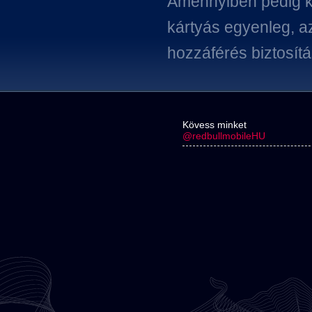
Amennyiben pedig kár
kártyás egyenleg, az 
hozzáférés biztosítá
Kövess minket
@redbullmobileHU