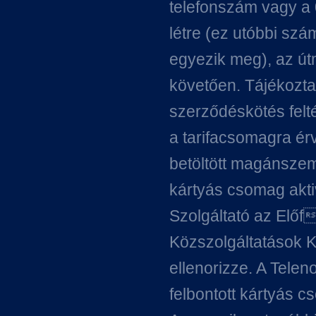
telefonszám vagy a 
létre (ez utóbbi szá
egyezik meg), az ú
követően. Tájékoztat
szerződéskötés feltét
a tarifacsomagra ér
betöltött magánsze
kártyás csomag akti
Szolgáltató az Előf
Közszolgáltatások K
ellenorizze. A Tele
felbontott kártyás c