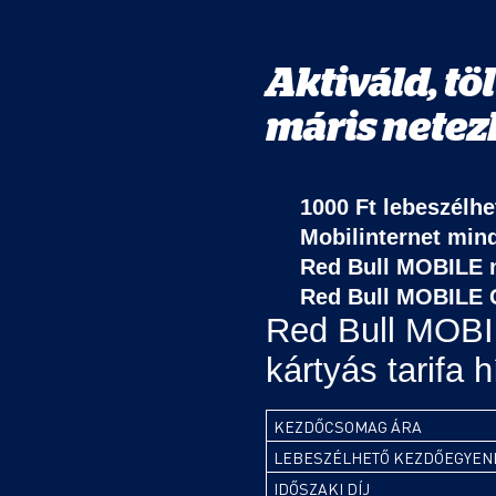
Aktiváld, töl
máris netez
1000 Ft lebeszélh
Mobilinternet mind
Red Bull MOBILE m
Red Bull MOBILE 
Red Bull MOB
kártyás tarifa h
KEZDŐCSOMAG ÁRA
LEBESZÉLHETŐ KEZDŐEGYENLE
IDŐSZAKI DÍJ