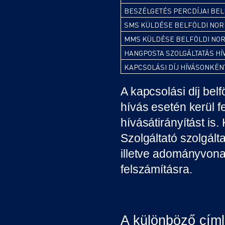
BESZÉLGETÉS PERCDÍJAI BEL
SMS KÜLDÉSE BELFÖLDI NOR
MMS KÜLDÉSE BELFÖLDI NOR
HANGPOSTA SZOLGÁLTATÁS H
KAPCSOLÁSI DÍJ HÍVÁSONKÉN
A kapcsolási díj belfö
hívás esetén kerül f
hívásátirányítást is
Szolgáltató szolgált
illetve adományvona
felszámításra.
A különböző címl