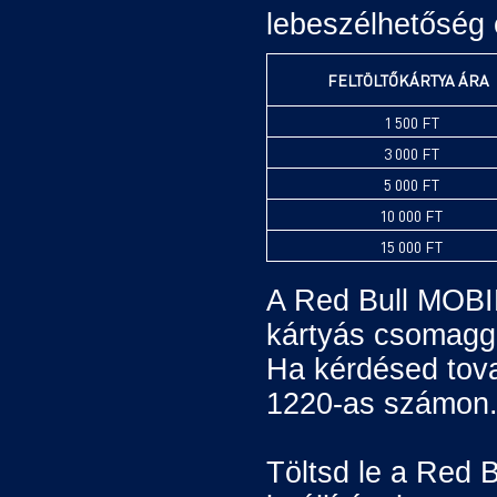
lebeszélhetőség
FELTÖLTŐKÁRTYA ÁRA
1 500 FT
3 000 FT
5 000 FT
10 000 FT
15 000 FT
A Red Bull MOB
kártyás csomagg
Ha kérdésed tovab
1220-as számon
Töltsd le a Red B