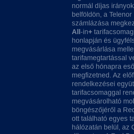
normál díjas irányo
belföldön, a Telenor
számlázása megkezd
All
-in
+
tarifacsomago
honlapján és ügyféls
megvásárlása mellet
tarifamegtartással 
az első hónapra eső 
megfizetned. Az elő
rendelkezései együ
tarifacsomaggal ren
megvásárolható mob
böngészőjéről a Red
ott található egyes 
hálózatán belül, az