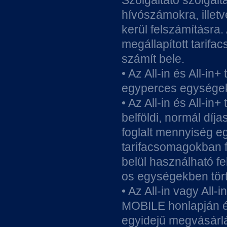
Szolgáltató szolgált
hívószámokra, illet
kerül felszámításra.
megállapított tarif
számít bele.
• Az All-in és All-i
egyperces egységek
• Az All-in és All-
belföldi, normál díj
foglalt mennyiség e
tarifacsomagokban f
belül használható f
os egységekben tört
• Az All-in vagy All
MOBILE honlapján és
egyidejű megvásárlá