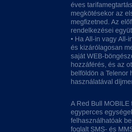
éves tarifamegtartá
megkötésekor az első
megfizetned. Az elő
rendelkezései együ
• Ha All-in vagy All
és kizárólagosan me
saját WEB-böngésző
hozzáférés, és az ot
belföldön a Telenor
használatával díjme
A Red Bull MOBILE t
egyperces egységekb
felhasználhatóak bel
foglalt SMS- és MMS