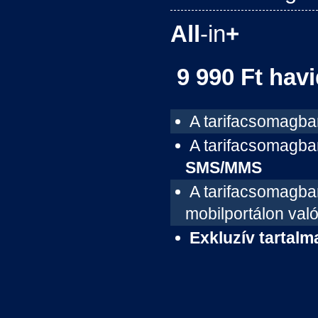
All
-in
+
9 990 Ft havi
A tarifacsomagba
A tarifacsomagban
SMS/MMS
A tarifacsomagban
mobilportálon val
Exkluzív tartalm