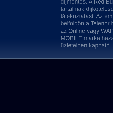
díjmentes. A Red Bul
tartalmak díjköteles
tájékoztatást. Az em
belföldön a Telenor
az Online vagy WAP-
MOBILE márka hazai 
üzleteiben kapható.