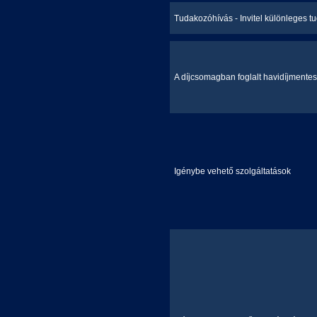
Tudakozóhívás - Invitel különleges t
A díjcsomagban foglalt havidíjmentes
Igénybe vehető szolgáltatások