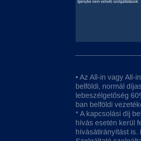
Igénybe nem vehető szolgáltatások:
• Az All-in vagy All
belföldi, normál díja
lebeszélgetőség 60%-
ban belföldi vezeték
* A kapcsolási díj be
hívás esetén kerül f
hívásátirányítást is