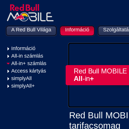
A Red Bull Világa
Információ
Szolgáltat
Információ
All-in számlás
All-in+ számlás
Red Bull
Access kártyás
All
-in
+
simplyAll
simplyAll+
Red Bull MOBIL
tarifacsomag